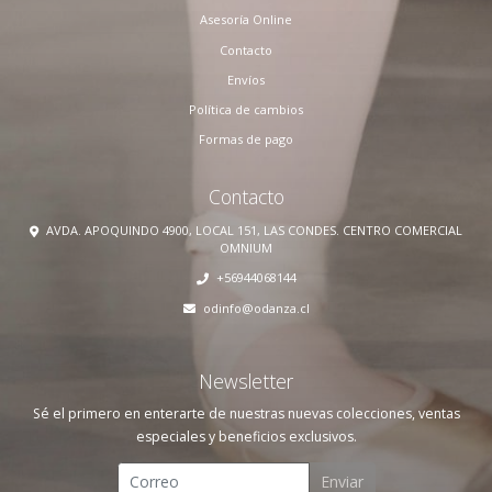
Asesoría Online
Contacto
Envíos
Política de cambios
Formas de pago
Contacto
AVDA. APOQUINDO 4900, LOCAL 151, LAS CONDES. CENTRO COMERCIAL
OMNIUM
+56944068144
odinfo@odanza.cl
Newsletter
Sé el primero en enterarte de nuestras nuevas colecciones, ventas
especiales y beneficios exclusivos.
Enviar