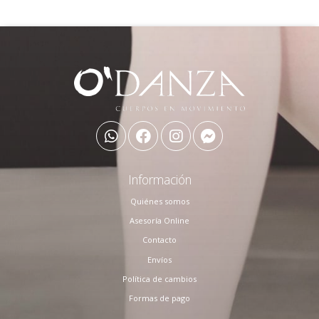
Información
Quiénes somos
Asesoría Online
Contacto
Envíos
Política de cambios
Formas de pago