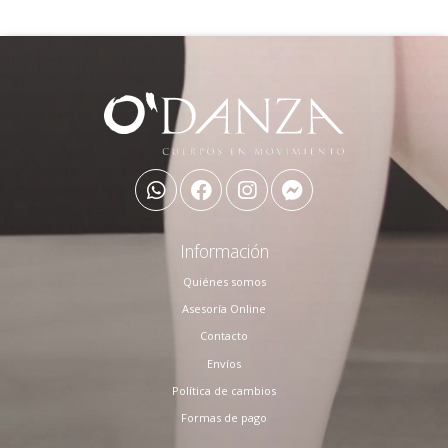
Información
Quiénes somos
Asesoría Online
Contacto
Envíos
Política de cambios
Formas de pago