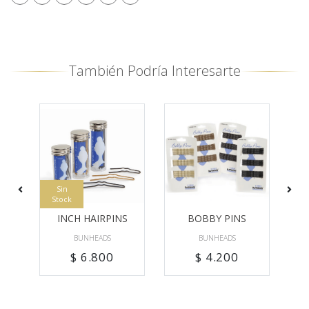
También Podría Interesarte
Sin
Stock
S
INCH HAIRPINS
BOBBY PINS
BUNHEADS
BUNHEADS
$ 6.800
$ 4.200