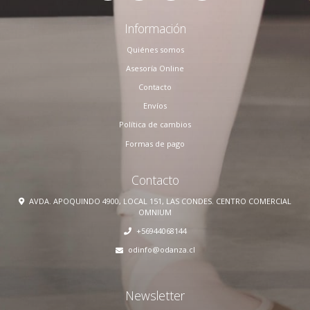
Información
Quiénes somos
Asesoría Online
Contacto
Envíos
Política de cambios
Formas de pago
Contacto
AVDA. APOQUINDO 4900, LOCAL 151, LAS CONDES. CENTRO COMERCIAL
OMNIUM
+56944068144
odinfo@odanza.cl
Newsletter