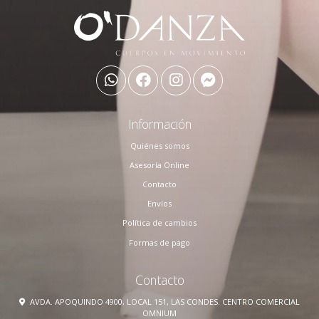
Información
Quiénes somos
Asesoría Online
Contacto
Envíos
Política de cambios
Formas de pago
Contacto
AVDA. APOQUINDO 4900, LOCAL 151, LAS CONDES. CENTRO COMERCIAL
OMNIUM