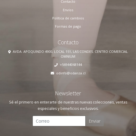
Contacto
Envíos
Política de cambios
Formas de pago
Contacto
AVDA. APOQUINDO 4900, LOCAL 151, LAS CONDES. CENTRO COMERCIAL
OMNIUM
+56944068144
odinfo@odanza.cl
Newsletter
Sé el primero en enterarte de nuestras nuevas colecciones, ventas
especiales y beneficios exclusivos.
Enviar